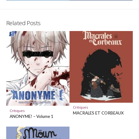
on
on
Twitter
Facebo
Related Posts
Critiques
Critiques
MACRALES ET CORBEAUX
ANONYME! – Volume 1