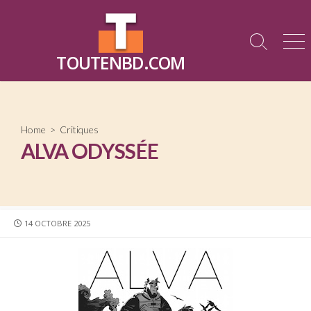
Skip
to
content
Search
Me
TOUTENBD.COM
Toggle
Home
>
Critiques
ALVA ODYSSÉE
PUBLISHED
14 OCTOBRE 2025
DATE