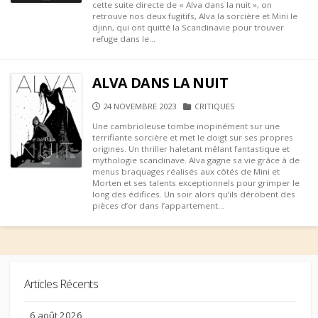
cette suite directe de « Alva dans la nuit », on
retrouve nos deux fugitifs, Alva la sorcière et Mini le
djinn, qui ont quitté la Scandinavie pour trouver
refuge dans le...
ALVA DANS LA NUIT
PUBLISHED
CATEGORIES
24 NOVEMBRE 2023
CRITIQUES
DATE
Une cambrioleuse tombe inopinément sur une
terrifiante sorcière et met le doigt sur ses propres
origines. Un thriller haletant mêlant fantastique et
mythologie scandinave. Alva gagne sa vie grâce à de
menus braquages réalisés aux côtés de Mini et
Morten et ses talents exceptionnels pour grimper le
long des édifices. Un soir alors qu’ils dérobent des
pièces d’or dans l’appartement...
Articles Récents
6 août 2026