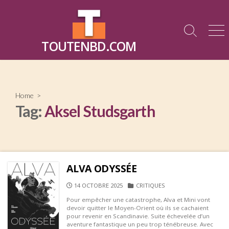
Skip
to
content
Search
Me
TOUTENBD.COM
Toggle
Home
>
Tag:
Aksel Studsgarth
ALVA ODYSSÉE
PUBLISHED
CATEGORIES
14 OCTOBRE 2025
CRITIQUES
DATE
Pour empêcher une catastrophe, Alva et Mini vont
devoir quitter le Moyen-Orient où ils se cachaient
pour revenir en Scandinavie. Suite échevelée d’un
aventure fantastique un peu trop ténébreuse. Avec