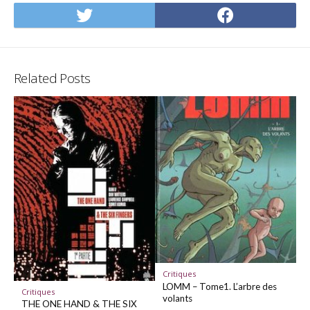
Share
Share
on
on
Twitter
Facebo
Related Posts
Critiques
LOMM – Tome1. L’arbre des
Critiques
volants
THE ONE HAND & THE SIX