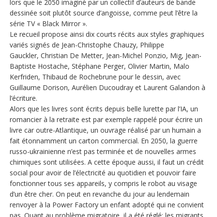
lors que le 2050 imaginé par un collectif d’auteurs de bande
dessinée soit plutôt source d’angoisse, comme peut l’être la
série TV « Black Mirror ».
Le recueil propose ainsi dix courts récits aux styles graphiques
variés signés de Jean-Christophe Chauzy, Philippe
Gauckler, Christian De Metter, Jean-Michel Ponzio, Mig, Jean-
Baptiste Hostache, Stéphane Perger, Olivier Martin, Malo
Kerfriden, Thibaud de Rochebrune pour le dessin, avec
Guillaume Dorison, Aurélien Ducoudray et Laurent Galandon à
l’écriture.
Alors que les livres sont écrits depuis belle lurette par l’IA, un
romancier à la retraite est par exemple rappelé pour écrire un
livre car outre-Atlantique, un ouvrage réalisé par un humain a
fait étonnamment un carton commercial. En 2050, la guerre
russo-ukrainienne n’est pas terminée et de nouvelles armes
chimiques sont utilisées. A cette époque aussi, il faut un crédit
social pour avoir de l’électricité au quotidien et pouvoir faire
fonctionner tous ses appareils, y compris le robot au visage
d’un être cher. On peut en revanche du jour au lendemain
renvoyer à la Power Factory un enfant adopté qui ne convient
pas. Quant au problème migratoire, il a été réglé: les migrants