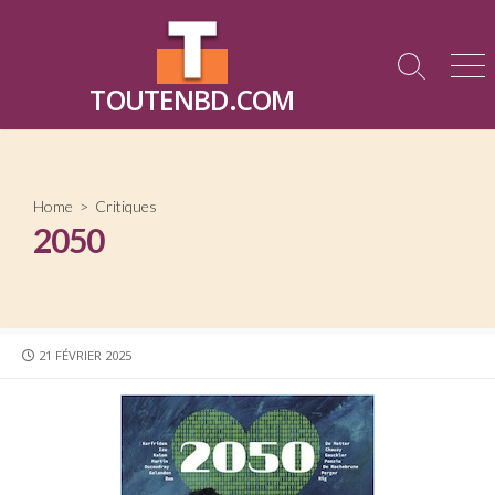
Skip
to
content
Search
Me
TOUTENBD.COM
Toggle
Home
>
Critiques
2050
PUBLISHED
21 FÉVRIER 2025
DATE