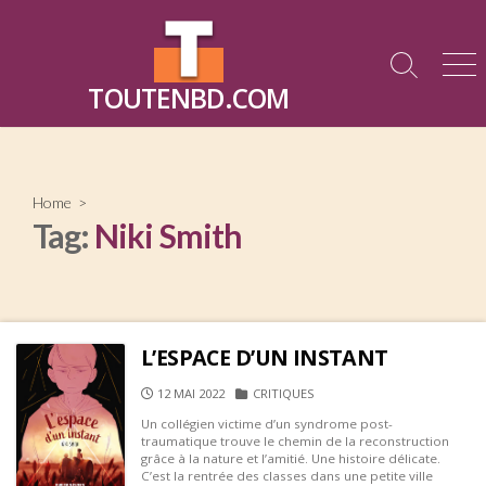
Skip
to
content
Search
Me
TOUTENBD.COM
Toggle
Home
>
Tag:
Niki Smith
L’ESPACE D’UN INSTANT
PUBLISHED
CATEGORIES
12 MAI 2022
CRITIQUES
DATE
Un collégien victime d’un syndrome post-
traumatique trouve le chemin de la reconstruction
grâce à la nature et l’amitié. Une histoire délicate.
C’est la rentrée des classes dans une petite ville