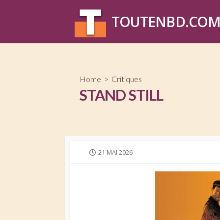
Skip
to
TOUTENBD.CO
content
Home
>
Critiques
STAND STILL
PUBLISHED
21 MAI 2026
DATE