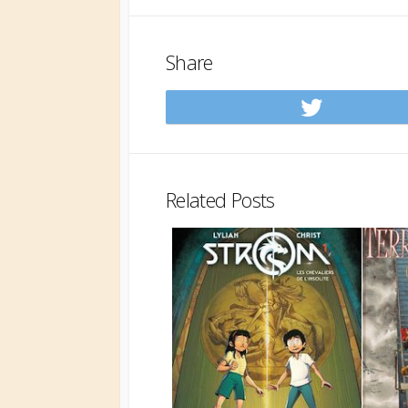
Share
Share
on
Twitt
Related Posts