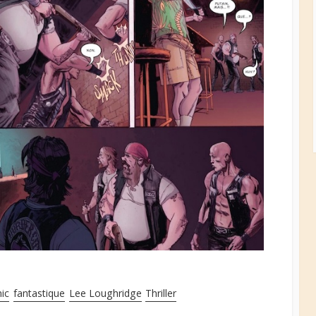
ic
fantastique
Lee Loughridge
Thriller