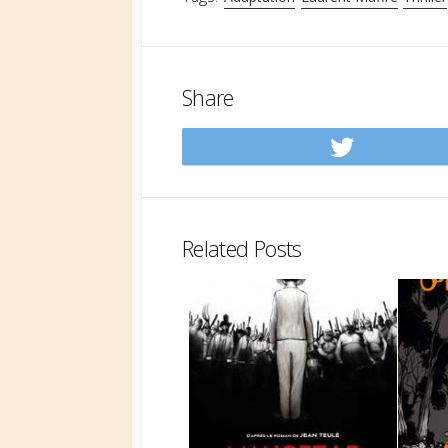
Share
Share
on
Twitt
Related Posts