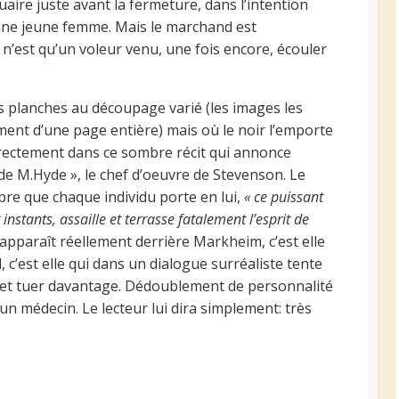
ire juste avant la fermeture, dans l’intention
une jeune femme. Mais le marchand est
’est qu’un voleur venu, une fois encore, écouler
s planches au découpage varié (les images les
ment d’une page entière) mais où le noir l’emporte
irectement dans ce sombre récit qui annonce
 de M.Hyde », le chef d’oeuvre de Stevenson. Le
mbre que chaque individu porte en lui,
« ce puissant
nstants, assaille et terrasse fatalement l’esprit de
e apparaît réellement derrière Markheim, c’est elle
c’est elle qui dans un dialogue surréaliste tente
r et tuer davantage. Dédoublement de personnalité
un médecin. Le lecteur lui dira simplement: très