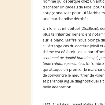
homme qui débarque chez un antiqua
d’acheter un cadeau de Noël pour 
soupçonneux et pour lui Markheim n
une marchandise dérobée.
Un format inhabituel (25x36cm), de
plus terrifiantes bénéficient notam
sur le blanc, Maffre nous plonge d
« L’étrange cas du docteur Jekyll et
thème est déjà celui de la part d’o
sentiment de dualité humaine qui, par i
toute créature pensante »
. Ici l’ombr
qui attaque en premier le marchand, 
de convaincre le meurtrier de vole
et paranoïa aiguë diagnostiquerait 
belle adaptation.
Tags:
Adaptation
Laurent Maffre
Thriller