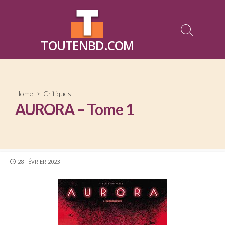
Skip
to
content
Search
Me
TOUTENBD.COM
Toggle
Home
>
Critiques
AURORA – Tome 1
PUBLISHED
28 FÉVRIER 2023
DATE