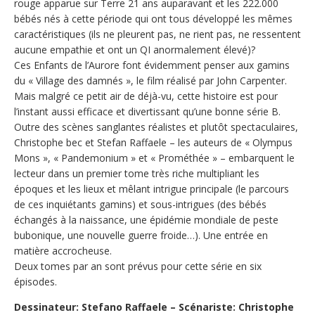
rouge apparue sur Terre 21 ans auparavant et les 222.000
bébés nés à cette période qui ont tous développé les mêmes
caractéristiques (ils ne pleurent pas, ne rient pas, ne ressentent
aucune empathie et ont un QI anormalement élevé)?
Ces Enfants de l’Aurore font évidemment penser aux gamins
du « Village des damnés », le film réalisé par John Carpenter.
Mais malgré ce petit air de déjà-vu, cette histoire est pour
l’instant aussi efficace et divertissant qu’une bonne série B.
Outre des scènes sanglantes réalistes et plutôt spectaculaires,
Christophe bec et Stefan Raffaele – les auteurs de « Olympus
Mons », « Pandemonium » et « Prométhée » – embarquent le
lecteur dans un premier tome très riche multipliant les
époques et les lieux et mêlant intrigue principale (le parcours
de ces inquiétants gamins) et sous-intrigues (des bébés
échangés à la naissance, une épidémie mondiale de peste
bubonique, une nouvelle guerre froide…). Une entrée en
matière accrocheuse.
Deux tomes par an sont prévus pour cette série en six
épisodes.
Dessinateur: Stefano Raffaele – Scénariste: Christophe