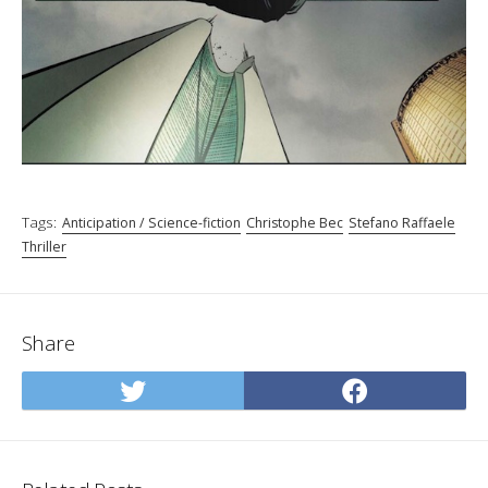
Tags:
Anticipation / Science-fiction
Christophe Bec
Stefano Raffaele
Thriller
Share
Share
Share
on
on
Twitter
Facebo