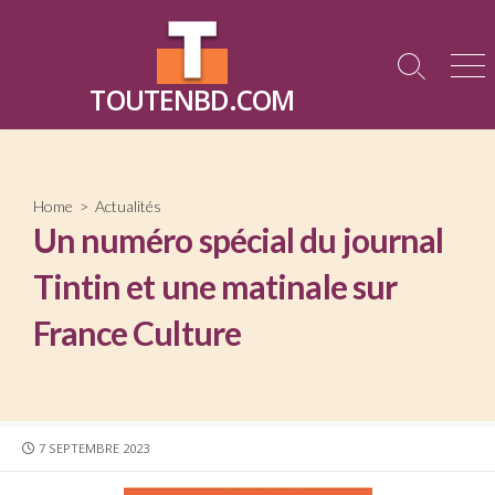
Skip
to
content
Search
Me
TOUTENBD.COM
Toggle
Home
>
Actualités
Un numéro spécial du journal
Tintin et une matinale sur
France Culture
PUBLISHED
7 SEPTEMBRE 2023
DATE