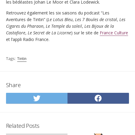
les bédéastes Johan Le Moor et Clara Lodewick.
Retrouvez également les six saisons du podcast “Les
Aventures de Tintin” (
Le Lotus Bleu
,
Les 7 Boules de cristal
,
Les
Cigares du Pharaon
,
Le Temple du soleil
,
Les Bijoux de la
Castafiore
,
Le Secret de La Licorne
) sur le site de
France Culture
et l’appli Radio France.
Tags:
Tintin
Share
Share
Share
on
on
Twitter
Facebo
Related Posts