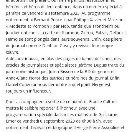
et auteurs interprètent, ou même parfois ressuscitent les
héroïnes et héros de leur enfance, dans un numéro spécial à
paraître ce vendredi 8 septembre 2023. Au programme
notamment: « Bernard Prince » par Philippe Xavier et Matz ou
« Modeste et Pompon » par Nob, tandis que Trondheim ou
Juncker ont choisi la carte de l’humour, Zidrou, Falzar, Dellac et
Hamo se sont plongés dans leurs souvenirs. Enfin, des piliers
du journal comme Derib ou Cosey y revisitet leur propre
œuvre.
A découvrir aussi, en plus des pages de bande dessinée, des
articles de journalistes et spécialistes: Jérôme Dupuis traite du
patrimoine historique, Julien Bisson de la BD de genre, et
Anne-Claire Norot des autrices et héroïnes du journal. Enfin,
Daniel Couvreur nous démontre à quel point Hergé est
toujours un influenceur.
Pour accompagner la sortie de ce numéro, France Culture
mettra le célèbre reporter à l’honneur avec une
programmation spéciale dans « Les matins » de Guillaume
Erner ce vendredi 8 septembre 2023 de 6h30 à 9h, avec
notamment, l’écrivain et biographe d’Hergé Pierre Assouline et