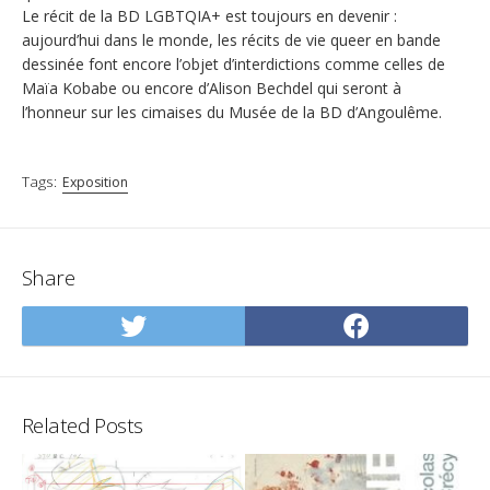
Le récit de la BD LGBTQIA+ est toujours en devenir :
aujourd’hui dans le monde, les récits de vie queer en bande
dessinée font encore l’objet d’interdictions comme celles de
Maïa Kobabe ou encore d’Alison Bechdel qui seront à
l’honneur sur les cimaises du Musée de la BD d’Angoulême.
Tags:
Exposition
Share
Share
Share
on
on
Twitter
Facebo
Related Posts