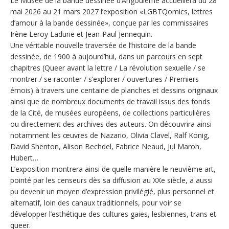
Le Musée de la bande dessinée d’Angoulême accueillera du 28
mai 2026 au 21 mars 2027 l’exposition «LGBTQomics, lettres
d’amour à la bande dessinée», conçue par les commissaires
Irène Leroy Ladurie et Jean-Paul Jennequin.
Une véritable nouvelle traversée de l’histoire de la bande
dessinée, de 1900 à aujourd’hui, dans un parcours en sept
chapitres (Queer avant la lettre / La révolution sexuelle / se
montrer / se raconter / s’explorer / ouvertures / Premiers
émois) à travers une centaine de planches et dessins originaux
ainsi que de nombreux documents de travail issus des fonds
de la Cité, de musées européens, de collections particulières
ou directement des archives des auteurs. On découvrira ainsi
notamment les œuvres de Nazario, Olivia Clavel, Ralf König,
David Shenton, Alison Bechdel, Fabrice Neaud, Jul Maroh,
Hubert…
L’exposition montrera ainsi de quelle manière le neuvième art,
pointé par les censeurs dès sa diffusion au XXe siècle, a aussi
pu devenir un moyen d’expression privilégié, plus personnel et
alternatif, loin des canaux traditionnels, pour voir se
développer l’esthétique des cultures gaies, lesbiennes, trans et
queer.