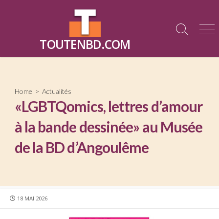
Skip
to
content
Search
Me
TOUTENBD.COM
Toggle
Home
>
Actualités
«LGBTQomics, lettres d’amour
à la bande dessinée» au Musée
de la BD d’Angoulême
PUBLISHED
18 MAI 2026
DATE