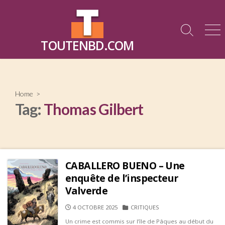
Skip
to
content
Search
Me
TOUTENBD.COM
Toggle
Home
>
Tag:
Thomas Gilbert
CABALLERO BUENO – Une
enquête de l’inspecteur
Valverde
PUBLISHED
CATEGORIES
4 OCTOBRE 2025
CRITIQUES
DATE
Un crime est commis sur l’île de Pâques au début du