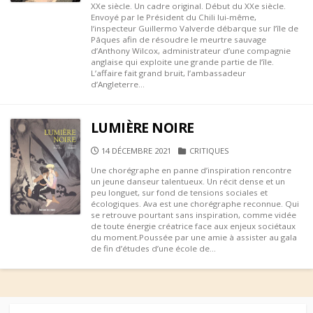
XXe siècle. Un cadre original. Début du XXe siècle.
Envoyé par le Président du Chili lui-même,
l‘inspecteur Guillermo Valverde débarque sur l’île de
Pâques afin de résoudre le meurtre sauvage
d’Anthony Wilcox, administrateur d’une compagnie
anglaise qui exploite une grande partie de l’île.
L’affaire fait grand bruit, l’ambassadeur
d’Angleterre...
LUMIÈRE NOIRE
PUBLISHED
CATEGORIES
14 DÉCEMBRE 2021
CRITIQUES
DATE
Une chorégraphe en panne d’inspiration rencontre
un jeune danseur talentueux. Un récit dense et un
peu longuet, sur fond de tensions sociales et
écologiques. Ava est une chorégraphe reconnue. Qui
se retrouve pourtant sans inspiration, comme vidée
de toute énergie créatrice face aux enjeux sociétaux
du moment.Poussée par une amie à assister au gala
de fin d’études d’une école de...