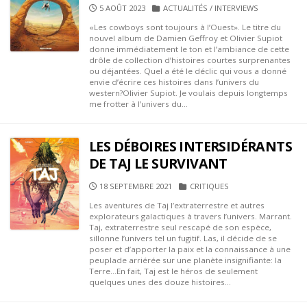
PUBLISHED
CATEGORIES
5 AOÛT 2023
ACTUALITÉS
/
INTERVIEWS
DATE
«Les cowboys sont toujours à l’Ouest». Le titre du
nouvel album de Damien Geffroy et Olivier Supiot
donne immédiatement le ton et l’ambiance de cette
drôle de collection d’histoires courtes surprenantes
ou déjantées. Quel a été le déclic qui vous a donné
envie d’écrire ces histoires dans l’univers du
western?Olivier Supiot. Je voulais depuis longtemps
me frotter à l’univers du...
LES DÉBOIRES INTERSIDÉRANTS
DE TAJ LE SURVIVANT
PUBLISHED
CATEGORIES
18 SEPTEMBRE 2021
CRITIQUES
DATE
Les aventures de Taj l’extraterrestre et autres
explorateurs galactiques à travers l’univers. Marrant.
Taj, extraterrestre seul rescapé de son espèce,
sillonne l’univers tel un fugitif. Las, il décide de se
poser et d’apporter la paix et la connaissance à une
peuplade arriérée sur une planète insignifiante: la
Terre…En fait, Taj est le héros de seulement
quelques unes des douze histoires...