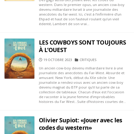
western. Dans le premier opus, un ancien cow-boy
devenu milliardaire livrait à une journaliste des
anecdotes du far-west. Ici, c’est à l’infirmière d’un
Ehpad et haut de son fauteuil roulant qu’un vieil
édenté, Lambert de son vrai...
LES COWBOYS SONT TOUJOURS
À L’OUEST
PUBLISHED
CATEGORIES
19 OCTOBRE 2023
CRITIQUES
DATE
Un ancien cow-boy devenu milliardaire livre à une
journaliste des anecdotes du Far-West. Absurde et
amusant. New York, début du XXe siècle. Une
journaliste a rendez-vous avec un ancien cow-boy
devenu magnat du BTP pour qu’il lui parle de sa
collection de tableaux. Chacun d’eux est l’occasion
de raconter à la jeune femme d’improbables
histoires du Far West…Suite d’histoires courtes de...
Olivier Supiot: «Jouer avec les
codes du western»