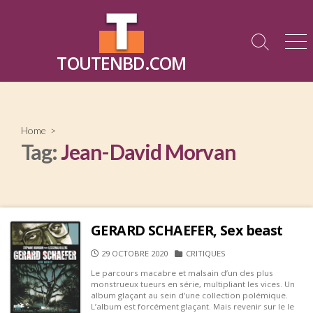
Skip
to
content
Search
Me
TOUTENBD.COM
Toggle
Home
>
Tag:
Jean-David Morvan
GERARD SCHAEFER, Sex beast
PUBLISHED
CATEGORIES
29 OCTOBRE 2020
CRITIQUES
DATE
Le parcours macabre et malsain d’un des plus
monstrueux tueurs en série, multipliant les vices. Un
album glaçant au sein d’une collection polémique.
L’album est forcément glaçant. Mais revenir sur le le