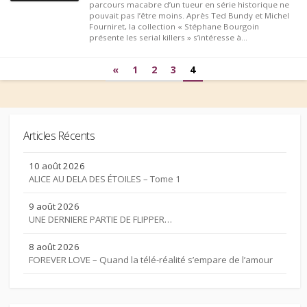
parcours macabre d’un tueur en série historique ne
pouvait pas l’être moins. Après Ted Bundy et Michel
Fourniret, la collection « Stéphane Bourgoin
présente les serial killers » s’intéresse à...
Pagination
«
1
2
3
4
des
publications
Articles Récents
10 août 2026
ALICE AU DELA DES ÉTOILES – Tome 1
9 août 2026
UNE DERNIERE PARTIE DE FLIPPER…
8 août 2026
FOREVER LOVE – Quand la télé-réalité s’empare de l’amour