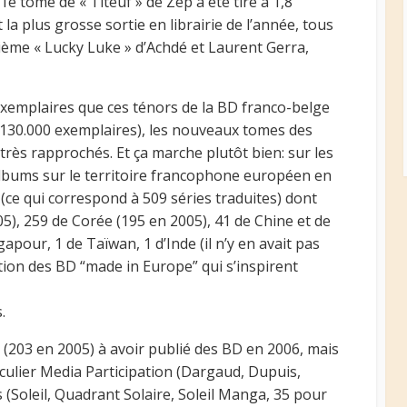
1e tome de « Titeuf » de Zep a été tiré à 1,8
t la plus grosse sortie en librairie de l’année, tous
ième « Lucky Luke » d’Achdé et Laurent Gerra,
exemplaires que ces ténors de la BD franco-belge
à 130.000 exemplaires), les nouveaux tomes des
très rapprochés. Et ça marche plutôt bien: sur les
lbums sur le territoire francophone européen en
 (ce qui correspond à 509 séries traduites) dont
5), 259 de Corée (195 en 2005), 41 de Chine et de
pour, 1 de Taïwan, 1 d’Inde (il n’y en avait pas
ation des BD “made in Europe” qui s’inspirent
.
5 (203 en 2005) à avoir publié des BD en 2006, mais
culier Media Participation (Dargaud, Dupuis,
(Soleil, Quadrant Solaire, Soleil Manga, 35 pour