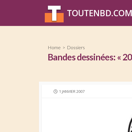
Skip
to
TOUTENBD.CO
content
Home
>
Dossiers
Bandes dessinées: « 20
PUBLISHED
1 JANVIER 2007
DATE