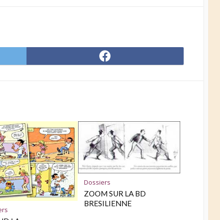
Share
on
er
Facebook
Dossiers
ZOOM SUR LA BD
BRESILIENNE
ers