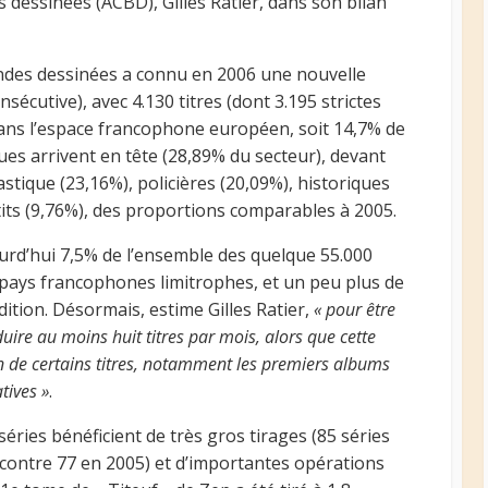
s dessinées (ACBD), Gilles Ratier, dans son bilan
ndes dessinées a connu en 2006 une nouvelle
écutive), avec 4.130 titres (dont 3.195 strictes
ans l’espace francophone européen, soit 14,7% de
es arrivent en tête (28,89% du secteur), devant
astique (23,16%), policières (20,09%), historiques
tits (9,76%), des proportions comparables à 2005.
rd’hui 7,5% de l’ensemble des quelque 55.000
s pays francophones limitrophes, et un peu plus de
’édition. Désormais, estime Gilles Ratier,
« pour être
oduire au moins huit titres par mois, alors que cette
on de certains titres, notamment les premiers albums
tives »
.
séries bénéficient de très gros tirages (85 séries
 contre 77 en 2005) et d’importantes opérations