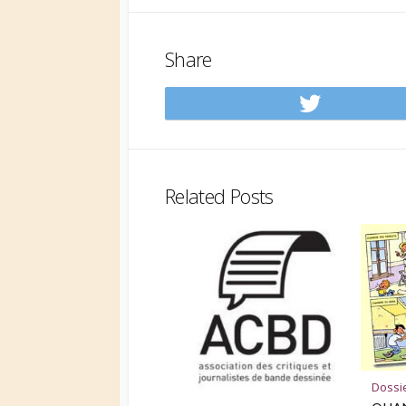
Share
Share
on
Twitt
Related Posts
Dossi