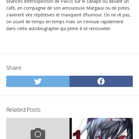
séances d’introspection de Pacco sur le canapé ou devant un
café, en compagnie de son amoureuse Margaux ou de potes,
s’avèrent vite répétitives et manquent d’humour. On ne rit pas,
on sourit de temps en temps mais on s’ennuie rapidement
dans cette autobiographie qui peine à se renouveler.
Share
Share
Share
on
on
Twitter
Facebo
Related Posts