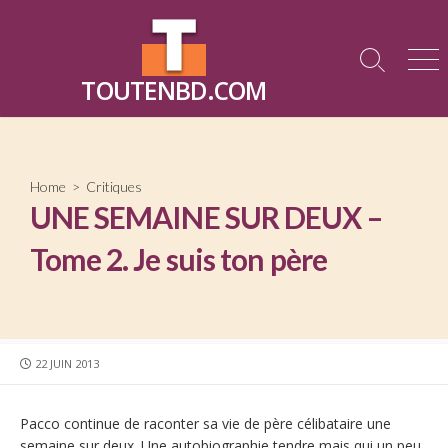
Skip
to
content
Search
Me
TOUTENBD.COM
Toggle
Home
>
Critiques
UNE SEMAINE SUR DEUX –
Tome 2. Je suis ton père
PUBLISHED
22 JUIN 2013
DATE
Pacco continue de raconter sa vie de père célibataire une
semaine sur deux. Une autobiographie tendre mais qui un peu