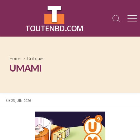
Skip
to
content
Search
Me
TOUTENBD.COM
Toggle
Home
>
Critiques
UMAMI
PUBLISHED
23 JUIN 2026
DATE