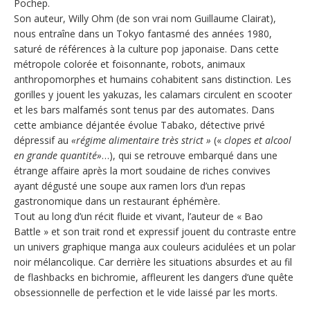
Pochep.
Son auteur, Willy Ohm (de son vrai nom Guillaume Clairat),
nous entraîne dans un Tokyo fantasmé des années 1980,
saturé de références à la culture pop japonaise. Dans cette
métropole colorée et foisonnante, robots, animaux
anthropomorphes et humains cohabitent sans distinction. Les
gorilles y jouent les yakuzas, les calamars circulent en scooter
et les bars malfamés sont tenus par des automates. Dans
cette ambiance déjantée évolue Tabako, détective privé
dépressif au
«régime alimentaire très strict »
(«
clopes et alcool
en grande quantité»
…), qui se retrouve embarqué dans une
étrange affaire après la mort soudaine de riches convives
ayant dégusté une soupe aux ramen lors d’un repas
gastronomique dans un restaurant éphémère.
Tout au long d’un récit fluide et vivant, l’auteur de « Bao
Battle » et son trait rond et expressif jouent du contraste entre
un univers graphique manga aux couleurs acidulées et un polar
noir mélancolique. Car derrière les situations absurdes et au fil
de flashbacks en bichromie, affleurent les dangers d’une quête
obsessionnelle de perfection et le vide laissé par les morts.