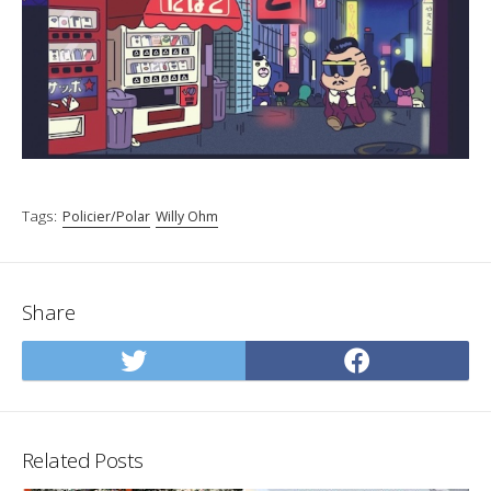
Tags:
Policier/Polar
Willy Ohm
Share
Share
Share
on
on
Twitter
Facebo
Related Posts