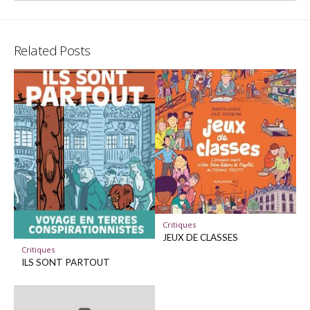
on
on
Twitter
Facebo
Related Posts
Critiques
JEUX DE CLASSES
Critiques
ILS SONT PARTOUT