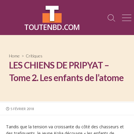
Skip
to
content
Search
Me
TOUTENBD.COM
Toggle
Home
>
Critiques
LES CHIENS DE PRIPYAT –
Tome 2. Les enfants de l’atome
PUBLISHED
5 FÉVRIER 2018
DATE
Tandis que la tension va croissante du côté des chasseurs et
des trafiquants, le jeune Kolia découvre « les enfants de