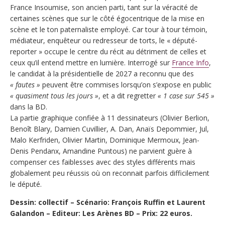
France Insoumise, son ancien parti, tant sur la véracité de
certaines scènes que sur le côté égocentrique de la mise en
scène et le ton paternaliste employé. Car tour à tour témoin,
médiateur, enquêteur ou redresseur de torts, le « député-
reporter » occupe le centre du récit au détriment de celles et
ceux qu’il entend mettre en lumière. Interrogé sur
France Info
,
le candidat à la présidentielle de 2027 a reconnu que des
« fautes »
peuvent être commises lorsqu’on s’expose en public
« quasiment tous les jours »
, et a dit regretter
« 1 case sur 545 »
dans la BD.
La partie graphique confiée à 11 dessinateurs (Olivier Berlion,
Benoît Blary, Damien Cuvillier, A. Dan, Anaïs Depommier, Jul,
Malo Kerfriden, Olivier Martin, Dominique Mermoux, Jean-
Denis Pendanx, Amandine Puntous) ne parvient guère à
compenser ces faiblesses avec des styles différents mais
globalement peu réussis où on reconnait parfois difficilement
le député.
Dessin: collectif – Scénario: François Ruffin et Laurent
Galandon – Editeur: Les Arènes BD – Prix: 22 euros.