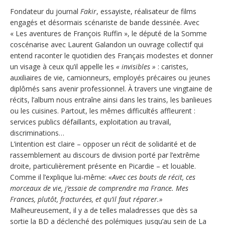
Fondateur du journal
Fakir
, essayiste, réalisateur de films
engagés et désormais scénariste de bande dessinée. Avec
« Les aventures de François Ruffin », le député de la Somme
coscénarise avec Laurent Galandon un ouvrage collectif qui
entend raconter le quotidien des Français modestes et donner
un visage à ceux qu’il appelle les
« invisibles »
: caristes,
auxiliaires de vie, camionneurs, employés précaires ou jeunes
diplômés sans avenir professionnel. À travers une vingtaine de
récits, l’album nous entraîne ainsi dans les trains, les banlieues
ou les cuisines. Partout, les mêmes difficultés affleurent :
services publics défaillants, exploitation au travail,
discriminations…
L’intention est claire – opposer un récit de solidarité et de
rassemblement au discours de division porté par l’extrême
droite, particulièrement présente en Picardie – et louable.
Comme il l’explique lui-même:
«Avec ces bouts de récit, ces
morceaux de vie, j’essaie de comprendre ma France. Mes
Frances, plutôt, fracturées, et qu’il faut réparer.»
Malheureusement, il y a de telles maladresses que dès sa
sortie la BD a déclenché des polémiques jusqu’au sein de La