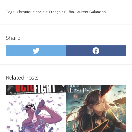
Tags:
Chronique sociale
François Ruffin
Laurent Galandon
Share
Share
Share
on
on
Twitter
Facebo
Related Posts