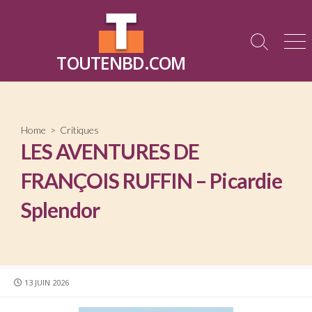
Skip
to
content
Search
Me
TOUTENBD.COM
Toggle
Home
>
Critiques
LES AVENTURES DE
FRANÇOIS RUFFIN – Picardie
Splendor
PUBLISHED
13 JUIN 2026
DATE