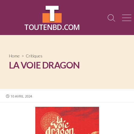
Skip
to
content
Search
Me
TOUTENBD.COM
Toggle
Home
>
Critiques
LA VOIE DRAGON
PUBLISHED
10 AVRIL 2024
DATE