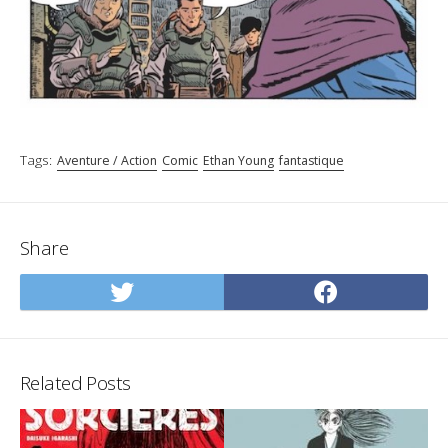
Tags:
Aventure / Action
Comic
Ethan Young
fantastique
Share
Share
Share
on
on
Twitter
Facebo
Related Posts