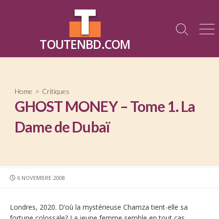
Skip
to
content
Search
Me
TOUTENBD.COM
Toggle
Home
>
Critiques
GHOST MONEY – Tome 1. La
Dame de Dubaï
PUBLISHED
6 NOVEMBRE 2008
DATE
Londres, 2020. D’où la mystérieuse Chamza tient-elle sa
fortune colossale? La jeune femme semble en tout cas