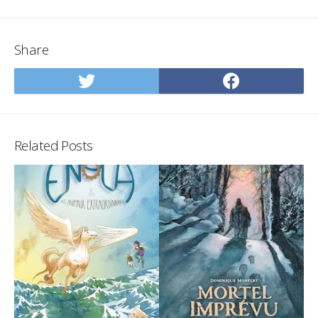
Share
Share
Share
on
on
Twitter
Facebo
Related Posts