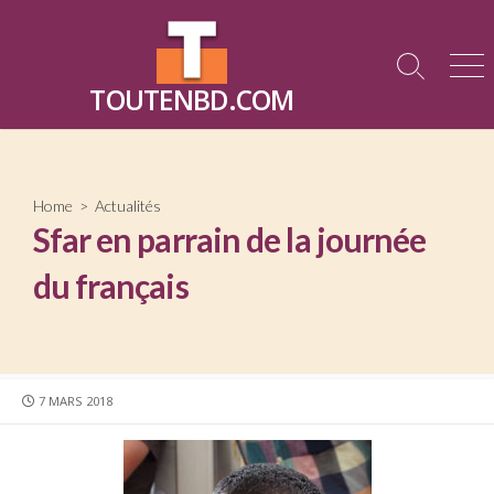
Skip
to
content
Search
Me
TOUTENBD.COM
Toggle
Home
>
Actualités
Sfar en parrain de la journée
du français
PUBLISHED
7 MARS 2018
DATE