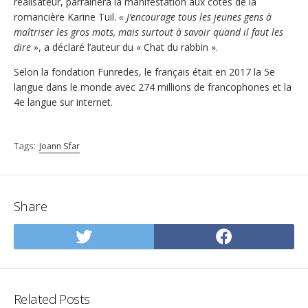
réalisateur, parrainera la manifestation aux côtés de la
romancière Karine Tuil.
« J’encourage tous les jeunes gens à
maîtriser les gros mots, mais surtout à savoir quand il faut les
dire »
, a déclaré l’auteur du « Chat du rabbin ».
Selon la fondation Funredes, le français était en 2017 la 5e
langue dans le monde avec 274 millions de francophones et la
4e langue sur internet.
Tags:
Joann Sfar
Share
Share
Share
on
on
Twitter
Facebo
Related Posts