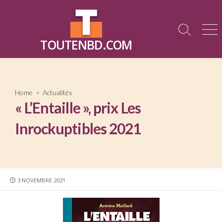
Skip
to
content
Search
Me
TOUTENBD.COM
Toggle
Home
>
Actualités
« L’Entaille », prix Les
Inrockuptibles 2021
PUBLISHED
3 NOVEMBRE 2021
DATE