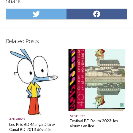
Share
Share
Share
on
on
Twitter
Facebo
Related Posts
Actualités
Actualités
Festival BD Boum 2023: les
Les Prix BD-Manga D Lire-
albums en lice
Canal BD 2013 dévoilés