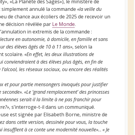
 City», «La Planète des Sages»), le ministère de
et simplement annulé la commande
«la veille du
 peu de chance aux écoliers de 2025 de recevoir un
 Une décision révélée par
Le Monde
.
l’annulation in extremis de la commande :
lecture en autonomie, à domicile, en famille et sans
r des élèves âgés de 10 à 11 ans»
, selon la
t scolaire.
«En effet, les deux illustrations de
 conviendraient à des élèves plus âgés, en fin de
 l’alcool, les réseaux sociaux, ou encore des réalités
eux et pour partie mensongers invoqués pour justifier
ne seconde». «Le ‘grand remplacement’ des princesses
néennes serait-il la limite à ne pas franchir pour
ère?»
, s’interroge-t-il dans un communiqué.
gieuse est signée par Elisabeth Borne, ministre de
ez dans cette version, dessinée pour vous, la touche
qui insufflent à ce conte une modernité nouvelle».
..
« Je