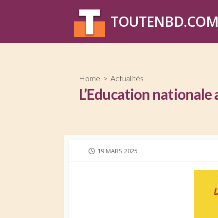
Skip
to
TOUTENBD.CO
content
Home
>
Actualités
L’Education nationale 
PUBLISHED
19 MARS 2025
DATE