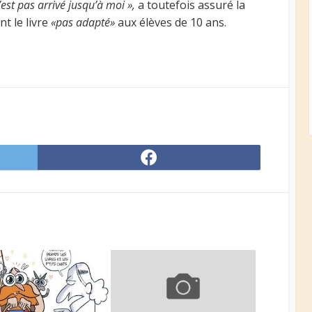
’est pas arrivé jusqu’à moi »,
a toutefois assuré la
nt le livre
«pas adapté»
aux élèves de 10 ans.
Share
on
er
Facebook