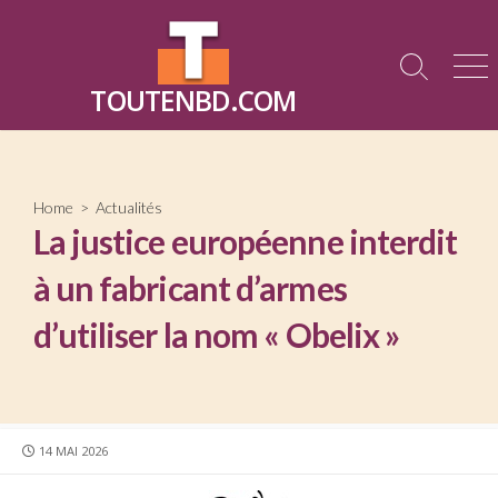
Skip
to
content
Search
Me
TOUTENBD.COM
Toggle
Home
>
Actualités
La justice européenne interdit
à un fabricant d’armes
d’utiliser la nom « Obelix »
PUBLISHED
14 MAI 2026
DATE