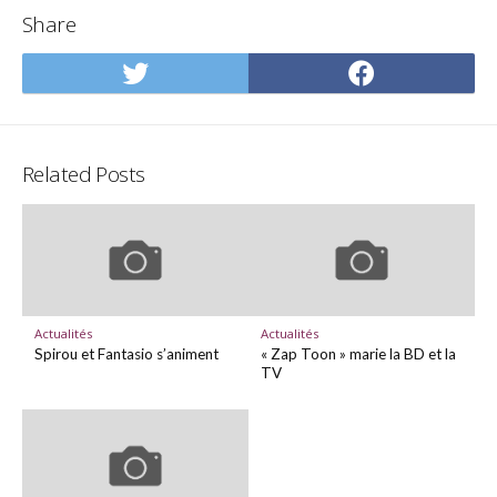
Share
Share
Share
on
on
Twitter
Facebo
Related Posts
Actualités
Actualités
Spirou et Fantasio s’animent
« Zap Toon » marie la BD et la
TV