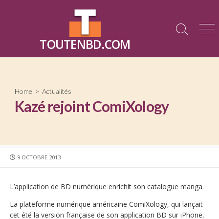
Skip
to
content
Search
Me
TOUTENBD.COM
Toggle
Home
>
Actualités
Kazé rejoint ComiXology
PUBLISHED
9 OCTOBRE 2013
DATE
L’application de BD numérique enrichit son catalogue manga.
La plateforme numérique américaine ComiXology, qui lançait
cet été la version française de son application BD sur iPhone,