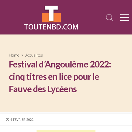
Skip
to
content
Search
Me
TOUTENBD.COM
Toggle
Home
>
Actualités
Festival d’Angoulême 2022:
cinq titres en lice pour le
Fauve des Lycéens
PUBLISHED
4 FÉVRIER 2022
DATE