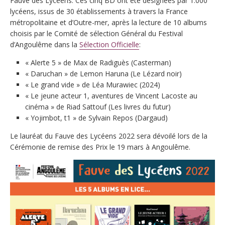
Fauve des Lycéens. Ces cinq BD ont été désignées par 1.000
lycéens, issus de 30 établissements à travers la France
métropolitaine et d’Outre-mer, après la lecture de 10 albums
choisis par le Comité de sélection Général du Festival
d’Angoulême dans la
Sélection Officielle
:
« Alerte 5 » de Max de Radiguès (Casterman)
« Daruchan » de Lemon Haruna (Le Lézard noir)
« Le grand vide » de Léa Murawiec (2024)
« Le jeune acteur 1, aventures de Vincent Lacoste au
cinéma » de Riad Sattouf (Les livres du futur)
« Yojimbot, t1 » de Sylvain Repos (Dargaud)
Le lauréat du Fauve des Lycéens 2022 sera dévoilé lors de la
Cérémonie de remise des Prix le 19 mars à Angoulême.