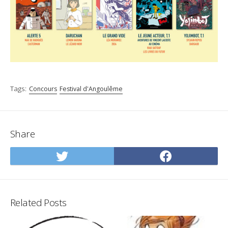
Tags:
Concours
Festival d'Angoulême
Share
Share
Share
on
on
Twitter
Facebo
Related Posts