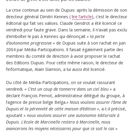
La crise continue au sein de Dupuis: après la démission de son
directeur général Dimitri Kennes (
lire l’article
), c’est le directeur
éditorial qui fait ses valises. Claude Gendrot a été licencié ce
vendredi pour faute grave. Dans la semaine, il n’avait pas exclu
d’emboîter le pas à Kennes qui dénonçait
« la perte
d’autonomie progressive »
de Dupuis suite à son rachat en juin
2004 par Média-Participations. Il faisait également partie des
membres du comité de direction à avoir proposer le rachat
des Editions Dupuis. Pour cette même raison, le directeur de
l’informatique, Alain Slamion, a lui aussi été licencié.
Du côté de Média-Participations, on se voulait rassurant
vendredi.
« C’est un coup de tonnerre dans un ciel bleu »
a
déclaré François Pernot, administrateur délégué du groupe, à
l’agence de presse belge Belga.
« Nous voulons assurer l’âme de
Dupuis et la pérennité de cette maison d’édition »
, a-t-il précisé,
ajoutant
« nous voulons assurer une autonomie éditoriale à
Dupuis. L’école de Marcinelle restera à Marcinelle, nous
avancerons les moyens nécessaires pour que ce soit le cas »