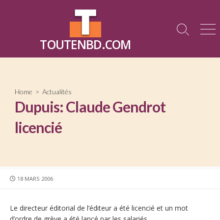
Skip
to
content
Search
Me
TOUTENBD.COM
Toggle
Home
>
Actualités
Dupuis: Claude Gendrot
licencié
PUBLISHED
18 MARS 2006
DATE
Le directeur éditorial de l’éditeur a été licencié et un mot
d’ordre de grève a été lancé par les salariés.