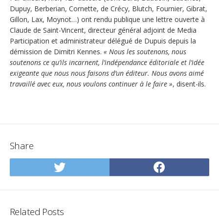
Dupuy, Berberian, Cornette, de Crécy, Blutch, Fournier, Gibrat,
Gillon, Lax, Moynot…) ont rendu publique une lettre ouverte à
Claude de Saint-Vincent, directeur général adjoint de Media
Participation et administrateur délégué de Dupuis depuis la
démission de Dimitri Kennes.
« Nous les soutenons, nous
soutenons ce qu’ils incarnent, l’indépendance éditoriale et l’idée
exigeante que nous nous faisons d’un éditeur. Nous avons aimé
travaillé avec eux, nous voulons continuer à le faire »
, disent-ils.
Share
Share
Share
on
on
Twitter
Facebo
Related Posts