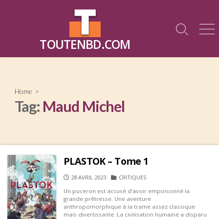
Skip
to
content
Search
Me
TOUTENBD.COM
Toggle
Home
>
Tag:
Maud Michel
PLASTOK – Tome 1
PUBLISHED
CATEGORIES
28 AVRIL 2023
CRITIQUES
DATE
Un puceron est accusé d’avoir empoisonné la
grande prêtresse. Une aventure
anthropomorphique à la trame assez classique
mais divertissante. La civilisation humaine a disparu