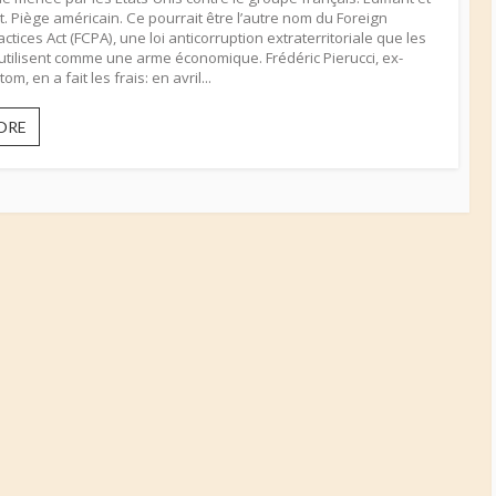
t. Piège américain. Ce pourrait être l’autre nom du Foreign
ctices Act (FCPA), une loi anticorruption extraterritoriale que les
 utilisent comme une arme économique. Frédéric Pierucci, ex-
om, en a fait les frais: en avril...
LE
ORE
PIÈGE
AMÉRICAIN
–
Les
Dessous
de
l’affaire
Alstom