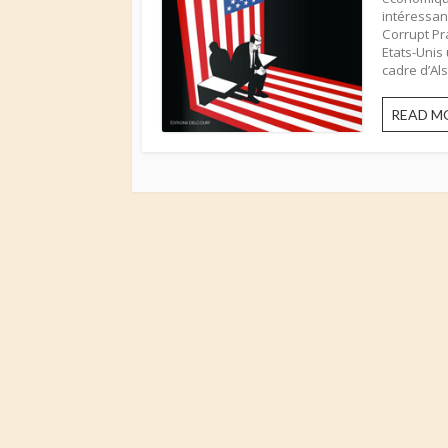
intéressan
Corrupt Pra
Etats-Unis
cadre d’Alst
READ M