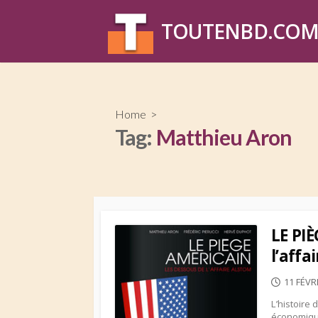
Skip
to
TOUTENBD.CO
content
Home
>
Tag:
Matthieu Aron
LE PI
l’affa
PUBLIS
11 FÉVR
DATE
L’histoire
économique