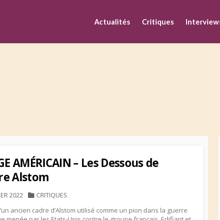
M
Actualités
Critiques
Interview
ÈGE AMÉRICAIN – Les Dessous de
ire Alstom
HED
CATEGORIES
IER 2022
CRITIQUES
 d’un ancien cadre d’Alstom utilisé comme un pion dans la guerre
 menée par les Etats-Unis contre le groupe français. Edifiant et