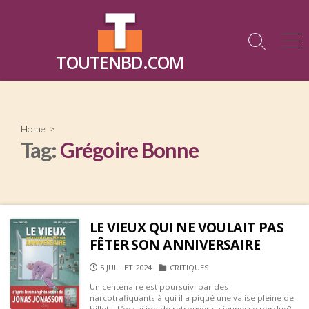
Skip
to
content
Search
Me
TOUTENBD.COM
Toggle
Home
>
Tag:
Grégoire Bonne
LE VIEUX QUI NE VOULAIT PAS
FÊTER SON ANNIVERSAIRE
PUBLISHED
CATEGORIES
5 JUILLET 2024
CRITIQUES
DATE
Un centenaire est poursuivi par des
narcotrafiquants à qui il a piqué une valise pleine de
billets. L’occasion de retrouver sa jeunesse perdue?