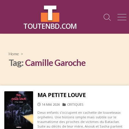
Skip
to
content
Search
Me
TOUTENBD.COM
Toggle
Home
>
Tag:
Camille Garoche
MA PETITE LOUVE
PUBLISHED
CATEGORIES
14 MAI 2024
CRITIQUES
DATE
Deux enfants s’occupent en cachette de louveteaux
orphelins. Une histoire simple mais subtile sur le
traumatisme des proches de victimes du Bataclan.
Suite au décès de leur mère, Anouk et Sasha partent