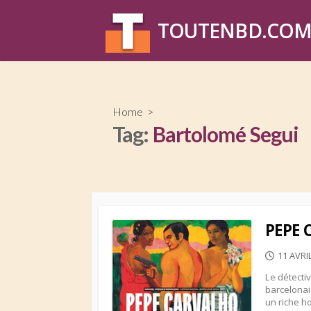
Skip
to
TOUTENBD.CO
content
Home
>
Tag:
Bartolomé Segui
PEPE 
PUBLIS
11 AVRI
DATE
Le détecti
barcelonai
un riche h