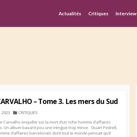
M
Actualités
Critiques
Interview
CARVALHO – Tome 3. Les mers du Sud
HED
CATEGORIES
L 2023
CRITIQUES
ve Carvalho enquête sur la mort d’un riche homme d’affaires
s. Un album bavard pou une intrigue trop mince. Stuart Pedrell,
omme d’affaires barcelonais dont tout le monde pensait qu’il