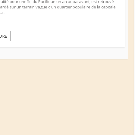
quitté pour une île du Pacifique un an auparavant, est retrouvé
ardé sur un terrain vague d’un quartier populaire de la capitale
a...
PEPE
ORE
CARVALHO
–
Tome
3.
Les
mers
du
Sud