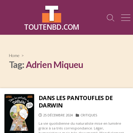
Skip
to
content
Search
Me
TOUTENBD.COM
Toggle
Home
>
Tag:
Adrien Miqueu
DANS LES PANTOUFLES DE
DARWIN
PUBLISHED
CATEGORIES
25 DÉCEMBRE 2024
CRITIQUES
DATE
La vie quotidienne du naturaliste mise en lumière
grâce à sa très correspondance. Léger,
humoristique mais très documenté. Mondialement