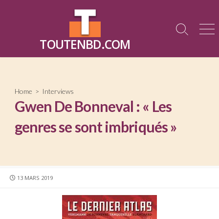
Skip
to
content
Search
Me
TOUTENBD.COM
Toggle
Home
>
Interviews
Gwen De Bonneval : « Les
genres se sont imbriqués »
PUBLISHED
13 MARS 2019
DATE