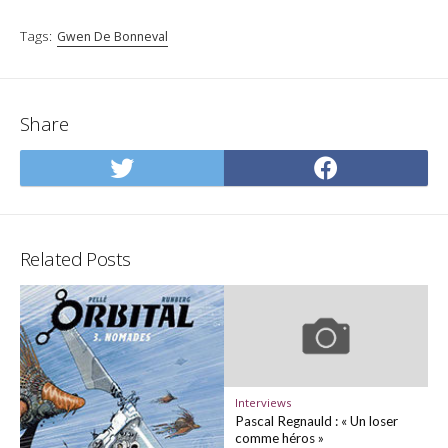
Tags:
Gwen De Bonneval
Share
Share
Share
on
on
Twitter
Facebo
Related Posts
Interviews
Pascal Regnauld : « Un loser
comme héros »