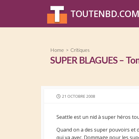
Skip
to
TOUTENBD.CO
content
Home
>
Critiques
SUPER BLAGUES – Tome 
PUBLISHED
21 OCTOBRE 2008
DATE
Seattle est un nid à super héros tou
Quand on a des super pouvoirs et d
qui va avec. Dommage pour les supe