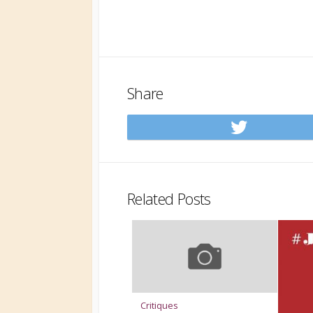
Share
Share
on
Twitt
Related Posts
Critiques