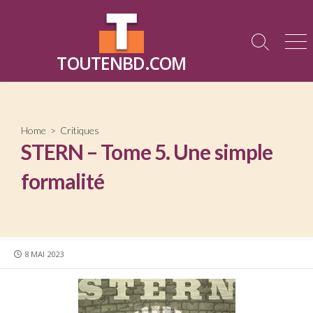
Skip
to
content
Search
Me
TOUTENBD.COM
Toggle
Home
>
Critiques
STERN – Tome 5. Une simple
formalité
PUBLISHED
8 MAI 2023
DATE