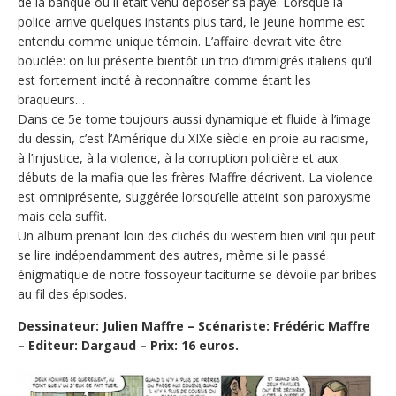
de la banque où il était venu déposer sa paye. Lorsque la
police arrive quelques instants plus tard, le jeune homme est
entendu comme unique témoin. L’affaire devrait vite être
bouclée: on lui présente bientôt un trio d’immigrés italiens qu’il
est fortement incité à reconnaître comme étant les
braqueurs…
Dans ce 5e tome toujours aussi dynamique et fluide à l’image
du dessin, c’est l’Amérique du XIXe siècle en proie au racisme,
à l’injustice, à la violence, à la corruption policière et aux
débuts de la mafia que les frères Maffre décrivent. La violence
est omniprésente, suggérée lorsqu’elle atteint son paroxysme
mais cela suffit.
Un album prenant loin des clichés du western bien viril qui peut
se lire indépendamment des autres, même si le passé
énigmatique de notre fossoyeur taciturne se dévoile par bribes
au fil des épisodes.
Dessinateur: Julien Maffre – Scénariste: Frédéric Maffre
– Editeur: Dargaud – Prix: 16 euros.