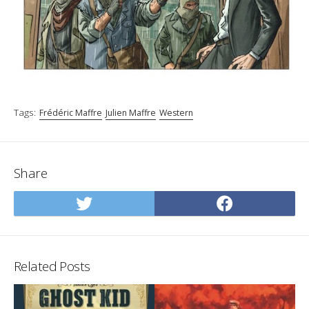
Tags:
Frédéric Maffre
Julien Maffre
Western
Share
Share
Share
on
on
Twitter
Facebo
Related Posts