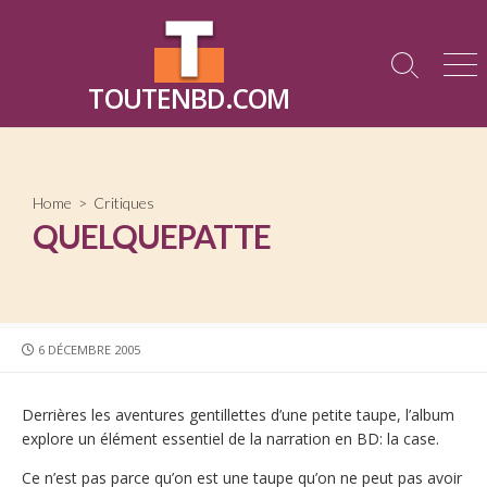
Skip
to
content
Search
Me
TOUTENBD.COM
Toggle
Home
>
Critiques
QUELQUEPATTE
PUBLISHED
6 DÉCEMBRE 2005
DATE
Derrières les aventures gentillettes d’une petite taupe, l’album
explore un élément essentiel de la narration en BD: la case.
Ce n’est pas parce qu’on est une taupe qu’on ne peut pas avoir