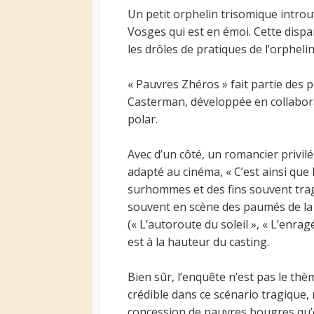
Un petit orphelin trisomique introuv
Vosges qui est en émoi. Cette dispari
les drôles de pratiques de l’orpheli
« Pauvres Zhéros » fait partie des 
Casterman, développée en collaborat
polar.
Avec d’un côté, un romancier privilé
adapté au cinéma, « C’est ainsi que
surhommes et des fins souvent trag
souvent en scène des paumés de la v
(« L’autoroute du soleil », « L’enra
est à la hauteur du casting.
Bien sûr, l’enquête n’est pas le thè
crédible dans ce scénario tragique, m
concession de pauvres bougres qu’on