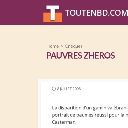
Skip
to
TOUTENBD.CO
content
Home
>
Critiques
PAUVRES ZHEROS
PUBLISHED
8 JUILLET 2008
DATE
La disparition d’un gamin va ébranle
portrait de paumés réussi pour la n
Casterman.