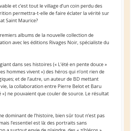
able et c’est tout le village d’un coin perdu des
tion permettra-t-elle de faire éclater la vérité sur
nat Saint Maurice?
premiers albums de la nouvelle collection de
ion avec les éditions Rivages Noir, spécialiste du
giant dans ses histoires (« L’été en pente douce »
 les hommes vivent ») des héros qui n’ont rien de
iques; et de l’autre, un auteur de BD mettant
ie, la collaboration entre Pierre Belot et Baru
gé ») ne pouvaient que couler de source. Le résultat
me dominant de l’histoire, bien sûr tout n’est pas
ais l’essentiel est là: des portraits sans
 a surtout envie de plaindre, des « z(h)éros »