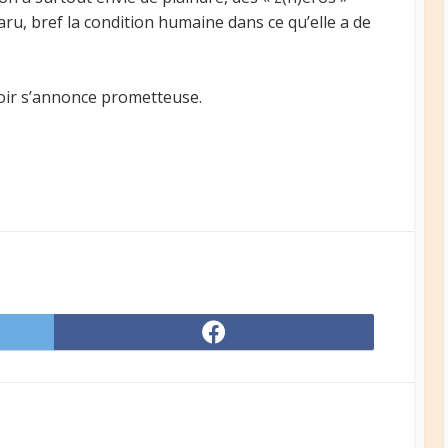
aru, bref la condition humaine dans ce qu’elle a de
oir s’annonce prometteuse.
Share
on
er
Facebook