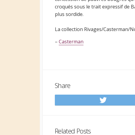
croqués sous le trait expressif de B
plus sordide.
La collection Rivages/Casterman/N
–
Casterman
Share
Share
on
Twitt
Related Posts