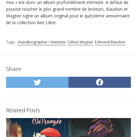
mur » est donc un album profondément intimiste. A défaut de
pouvoir toucher le plus grand nombre de lecteurs, Baudoin et
Wagner signe un album original pour le quinzième anniversaire
de la collection Aire Libre.
Tags:
(Auto)biographie / Intimiste
Céline Wagner
Edmond Baudoin
Share
Share
Share
on
on
Twitter
Facebo
Related Posts