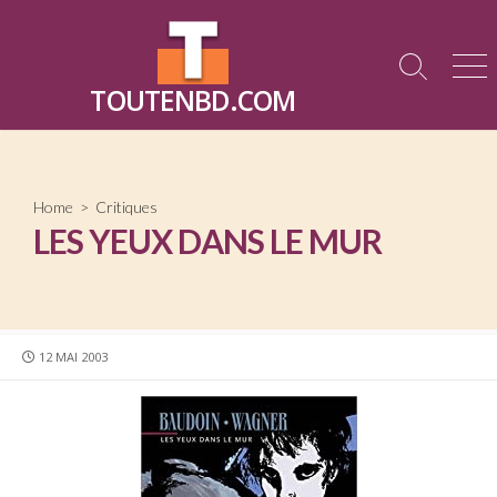
Skip
to
content
Search
Me
TOUTENBD.COM
Toggle
Home
>
Critiques
LES YEUX DANS LE MUR
PUBLISHED
12 MAI 2003
DATE