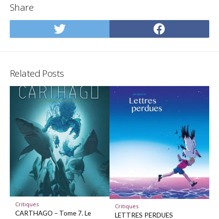
Share
Share
Share
on
on
Twitter
Facebo
Related Posts
Critiques
Critiques
CARTHAGO – Tome 7. Le
LETTRES PERDUES