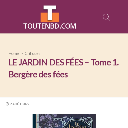
Skip
to
content
Search
Me
TOUTENBD.COM
Toggle
Home
>
Critiques
LE JARDIN DES FÉES – Tome 1.
Bergère des fées
PUBLISHED
2 AOÛT 2022
DATE