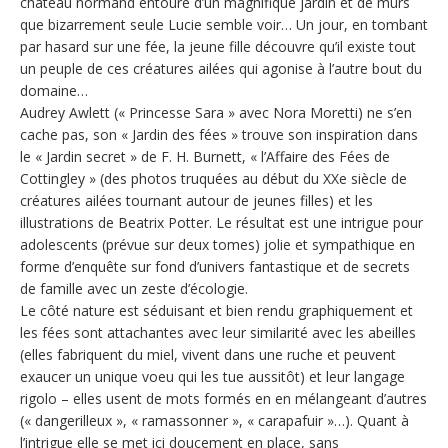
château normand entouré d’un magnifique jardin et de murs
que bizarrement seule Lucie semble voir… Un jour, en tombant
par hasard sur une fée, la jeune fille découvre qu’il existe tout
un peuple de ces créatures ailées qui agonise à l’autre bout du
domaine…
Audrey Awlett (« Princesse Sara » avec Nora Moretti) ne s’en
cache pas, son « Jardin des fées » trouve son inspiration dans
le « Jardin secret » de F. H. Burnett, « l’Affaire des Fées de
Cottingley » (des photos truquées au début du XXe siècle de
créatures ailées tournant autour de jeunes filles) et les
illustrations de Beatrix Potter. Le résultat est une intrigue pour
adolescents (prévue sur deux tomes) jolie et sympathique en
forme d’enquête sur fond d’univers fantastique et de secrets
de famille avec un zeste d’écologie.
Le côté nature est séduisant et bien rendu graphiquement et
les fées sont attachantes avec leur similarité avec les abeilles
(elles fabriquent du miel, vivent dans une ruche et peuvent
exaucer un unique voeu qui les tue aussitôt) et leur langage
rigolo – elles usent de mots formés en en mélangeant d’autres
(« dangerilleux », « ramassonner », « carapafuir »…). Quant à
l’intrigue elle se met ici doucement en place, sans