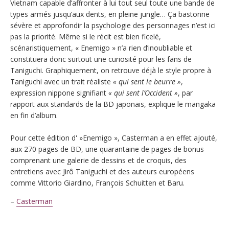
Vietnam capable d’affronter à lui tout seul toute une bande de
types armés jusqu’aux dents, en pleine jungle… Ça bastonne
sévère et approfondir la psychologie des personnages n’est ici
pas la priorité. Même si le récit est bien ficelé,
scénaristiquement, « Enemigo » n’a rien d’inoubliable et
constituera donc surtout une curiosité pour les fans de
Taniguchi. Graphiquement, on retrouve déjà le style propre à
Taniguchi avec un trait réaliste
« qui sent le beurre »
,
expression nippone signifiant
« qui sent l’Occident »
, par
rapport aux standards de la BD japonais, explique le mangaka
en fin d’album.
Pour cette édition d' »Enemigo », Casterman a en effet ajouté,
aux 270 pages de BD, une quarantaine de pages de bonus
comprenant une galerie de dessins et de croquis, des
entretiens avec Jirô Taniguchi et des auteurs européens
comme Vittorio Giardino, François Schuitten et Baru.
–
Casterman