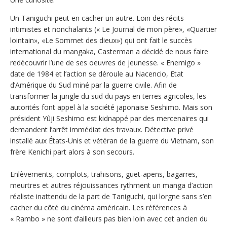
Un Taniguchi peut en cacher un autre. Loin des récits
intimistes et nonchalants (« Le Journal de mon père», «Quartier
lointain», «Le Sommet des dieux») qui ont fait le succès
international du mangaka, Casterman a décidé de nous faire
redécouvrir l’une de ses oeuvres de jeunesse. « Enemigo »
date de 1984 et l’action se déroule au Nacencio, Etat
d’Amérique du Sud miné par la guerre civile. Afin de
transformer la jungle du sud du pays en terres agricoles, les
autorités font appel à la société japonaise Seshimo. Mais son
président Yûji Seshimo est kidnappé par des mercenaires qui
demandent l’arrêt immédiat des travaux. Détective privé
installé aux États-Unis et vétéran de la guerre du Vietnam, son
frère Kenichi part alors à son secours.
Enlèvements, complots, trahisons, guet-apens, bagarres,
meurtres et autres réjouissances rythment un manga d’action
réaliste inattendu de la part de Taniguchi, qui lorgne sans s’en
cacher du côté du cinéma américain. Les références à
« Rambo » ne sont d’ailleurs pas bien loin avec cet ancien du