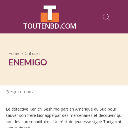
Skip
to
content
Search
Me
TOUTENBD.COM
Toggle
Home
>
Critiques
ENEMIGO
PUBLISHED
26 JUILLET 2012
DATE
Le détective Kenichi Seshimo part en Amérique du Sud pour
sauver son frère kidnappé par des mercenaires et découvrir qui
sont les commanditaires. Un récit de jeunesse signé Taniguchi.
Une curiosité.