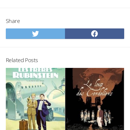
Share
Share
Share
on
on
Twitter
Facebo
Related Posts