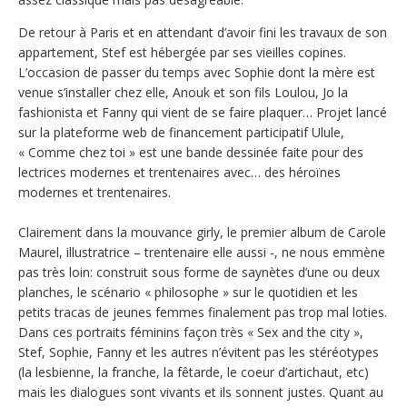
De retour à Paris et en attendant d’avoir fini les travaux de son
appartement, Stef est hébergée par ses vieilles copines.
L’occasion de passer du temps avec Sophie dont la mère est
venue s’installer chez elle, Anouk et son fils Loulou, Jo la
fashionista et Fanny qui vient de se faire plaquer… Projet lancé
sur la plateforme web de financement participatif Ulule,
« Comme chez toi » est une bande dessinée faite pour des
lectrices modernes et trentenaires avec… des héroïnes
modernes et trentenaires.
Clairement dans la mouvance girly, le premier album de Carole
Maurel, illustratrice – trentenaire elle aussi -, ne nous emmène
pas très loin: construit sous forme de saynètes d’une ou deux
planches, le scénario « philosophe » sur le quotidien et les
petits tracas de jeunes femmes finalement pas trop mal loties.
Dans ces portraits féminins façon très « Sex and the city »,
Stef, Sophie, Fanny et les autres n’évitent pas les stéréotypes
(la lesbienne, la franche, la fêtarde, le coeur d’artichaut, etc)
mais les dialogues sont vivants et ils sonnent justes. Quant au