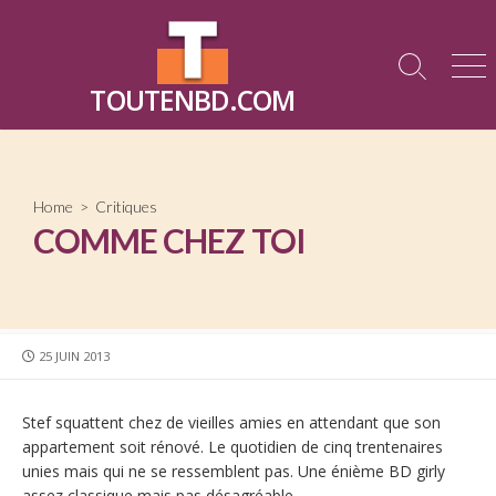
Skip
to
content
Search
Me
TOUTENBD.COM
Toggle
Home
>
Critiques
COMME CHEZ TOI
PUBLISHED
25 JUIN 2013
DATE
Stef squattent chez de vieilles amies en attendant que son
appartement soit rénové. Le quotidien de cinq trentenaires
unies mais qui ne se ressemblent pas. Une énième BD girly
assez classique mais pas désagréable.