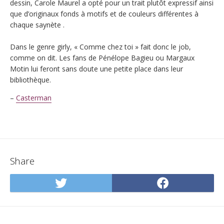
dessin, Carole Maurel a opté pour un trait plutôt expressif ainsi
que d’originaux fonds à motifs et de couleurs différentes à
chaque saynète .
Dans le genre girly, « Comme chez toi » fait donc le job,
comme on dit. Les fans de Pénélope Bagieu ou Margaux
Motin lui feront sans doute une petite place dans leur
bibliothèque.
–
Casterman
Share
Share
Share
on
on
Twitter
Facebo