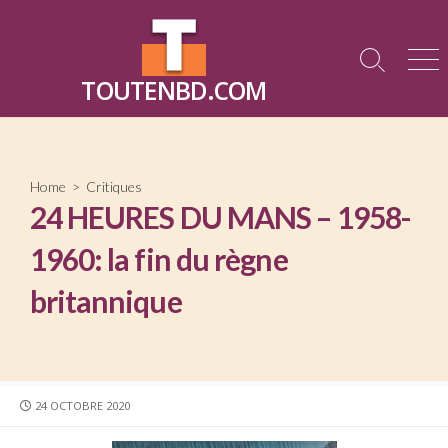
Skip
to
content
Search
Me
TOUTENBD.COM
Toggle
Home
>
Critiques
24 HEURES DU MANS – 1958-
1960: la fin du règne
britannique
PUBLISHED
24 OCTOBRE 2020
DATE