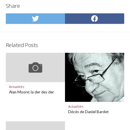
Share
Share
Share
on
on
Twitter
Facebo
Related Posts
Actualités
Alan Moore: la der des der
Actualités
Décès de Daniel Bardet