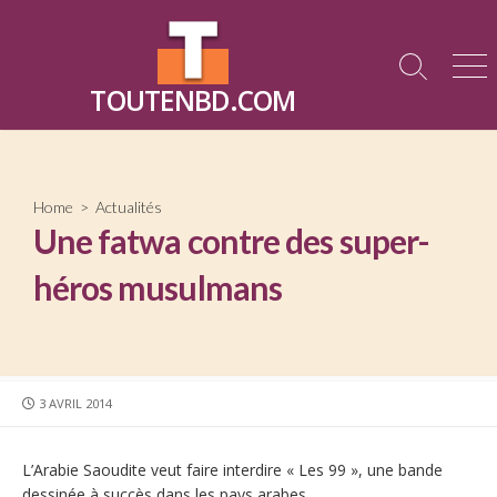
Skip
to
content
Search
Me
TOUTENBD.COM
Toggle
Home
>
Actualités
Une fatwa contre des super-
héros musulmans
PUBLISHED
3 AVRIL 2014
DATE
L’Arabie Saoudite veut faire interdire « Les 99 », une bande
dessinée à succès dans les pays arabes.