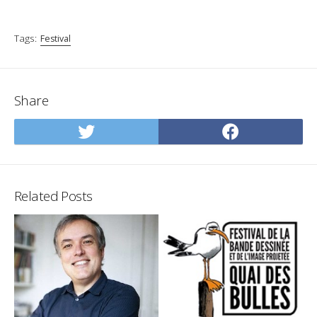
Tags:
Festival
Share
Share
Share
on
on
Twitter
Facebo
Related Posts