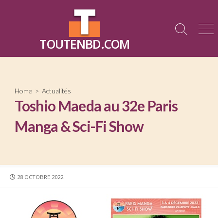
Skip
to
content
Search
Me
TOUTENBD.COM
Toggle
Home
>
Actualités
Toshio Maeda au 32e Paris
Manga & Sci-Fi Show
PUBLISHED
28 OCTOBRE 2022
DATE