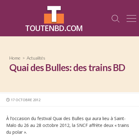
Skip
to
content
Search
Me
TOUTENBD.COM
Toggle
Home
>
Actualités
Quai des Bulles: des trains BD
PUBLISHED
17 OCTOBRE 2012
DATE
À l’occasion du festival Quai des Bulles qui aura lieu à Saint-
Malo du 26 au 28 octobre 2012, la SNCF affrète deux « trains
du polar ».