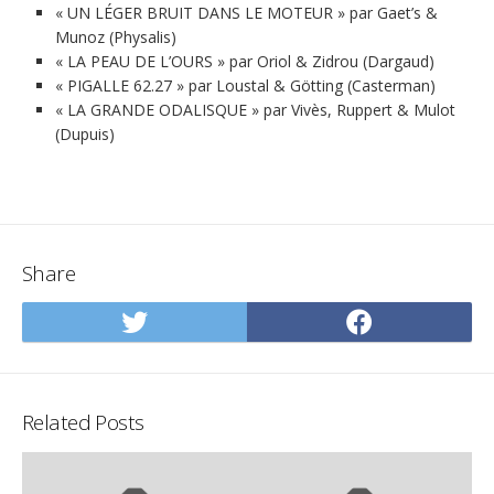
« UN LÉGER BRUIT DANS LE MOTEUR » par Gaet’s &
Munoz (Physalis)
« LA PEAU DE L’OURS » par Oriol & Zidrou (Dargaud)
« PIGALLE 62.27 » par Loustal & Götting (Casterman)
« LA GRANDE ODALISQUE » par Vivès, Ruppert & Mulot
(Dupuis)
Share
Share
Share
on
on
Twitter
Facebo
Related Posts