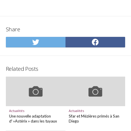
Share
Share
Share
on
on
Twitter
Facebo
Related Posts
Actualités
Actualités
Une nouvelle adaptation
Sfar et Mézières primés à San
d' »Astérix » dans les tuyaux
Diego