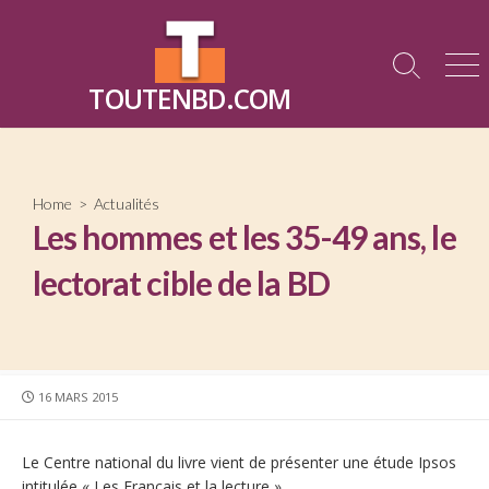
Skip
to
content
Search
Me
TOUTENBD.COM
Toggle
Home
>
Actualités
Les hommes et les 35-49 ans, le
lectorat cible de la BD
PUBLISHED
16 MARS 2015
DATE
Le Centre national du livre vient de présenter une étude Ipsos
intitulée « Les Français et la lecture ».