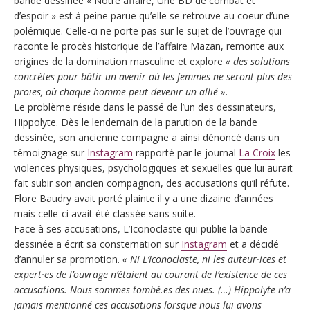
bande dessinée « Notre affaire, Une BD de combat et
d’espoir » est à peine parue qu’elle se retrouve au coeur d’une
polémique. Celle-ci ne porte pas sur le sujet de l’ouvrage qui
raconte le procès historique de l’affaire Mazan, remonte aux
origines de la domination masculine et explore
« des solutions
concrètes pour bâtir un avenir où les femmes ne seront plus des
proies, où chaque homme peut devenir un allié ».
Le problème réside dans le passé de l’un des dessinateurs,
Hippolyte. Dès le lendemain de la parution de la bande
dessinée, son ancienne compagne a ainsi dénoncé dans un
témoignage sur
Instagram
rapporté par le journal
La Croix
les
violences physiques, psychologiques et sexuelles que lui aurait
fait subir son ancien compagnon, des accusations qu’il réfute.
Flore Baudry avait porté plainte il y a une dizaine d’années
mais celle-ci avait été classée sans suite.
Face à ses accusations, L’Iconoclaste qui publie la bande
dessinée a écrit sa consternation sur
Instagram
et a décidé
d’annuler sa promotion.
« Ni L’Iconoclaste, ni les auteur·ices et
expert·es de l’ouvrage n’étaient au courant de l’existence de ces
accusations. Nous sommes tombé.es des nues. (…) Hippolyte n’a
jamais mentionné ces accusations lorsque nous lui avons