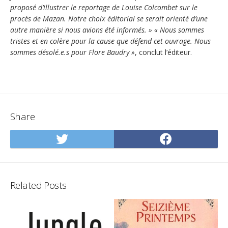
proposé d’illustrer le reportage de Louise Colcombet sur le
procès de Mazan. Notre choix éditorial se serait orienté d’une
autre manière si nous avions été informés. » « Nous sommes
tristes et en colère pour la cause que défend cet ouvrage. Nous
sommes désolé.e.s pour Flore Baudry »
, conclut l’éditeur.
Share
Share
Share
on
on
Twitter
Facebo
Related Posts