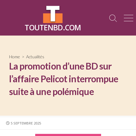
Skip
to
content
Search
Me
TOUTENBD.COM
Toggle
Home
>
Actualités
La promotion d’une BD sur
l’affaire Pelicot interrompue
suite à une polémique
PUBLISHED
5 SEPTEMBRE 2025
DATE