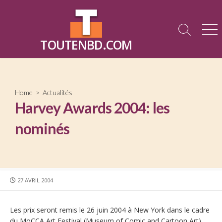
Skip
to
content
Search
Me
TOUTENBD.COM
Toggle
Home
>
Actualités
Harvey Awards 2004: les
nominés
PUBLISHED
27 AVRIL 2004
DATE
Les prix seront remis le 26 juin 2004 à New York dans le cadre
du MoCCA Art Festival (Museum of Comic and Cartoon Art).