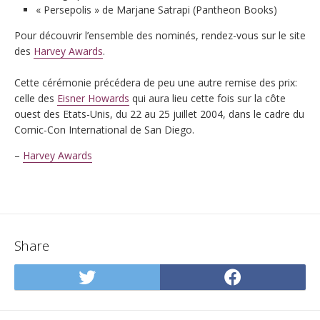
« Persepolis » de Marjane Satrapi (Pantheon Books)
Pour découvrir l’ensemble des nominés, rendez-vous sur le site
des
Harvey Awards
.
Cette cérémonie précédera de peu une autre remise des prix:
celle des
Eisner Howards
qui aura lieu cette fois sur la côte
ouest des Etats-Unis, du 22 au 25 juillet 2004, dans le cadre du
Comic-Con International de San Diego.
–
Harvey Awards
Share
Share
Share
on
on
Twitter
Facebo