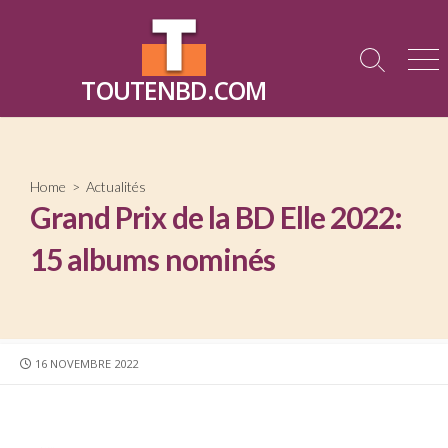
Skip
to
content
Search
Me
TOUTENBD.COM
Toggle
Home
>
Actualités
Grand Prix de la BD Elle 2022:
15 albums nominés
PUBLISHED
16 NOVEMBRE 2022
DATE