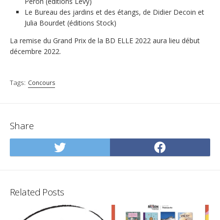
Péron (éditions Levy)
Le Bureau des jardins et des étangs, de Didier Decoin et
Julia Bourdet (éditions Stock)
La remise du Grand Prix de la BD ELLE 2022 aura lieu début
décembre 2022.
Tags:
Concours
Share
Share
Share
on
on
Twitter
Facebo
Related Posts