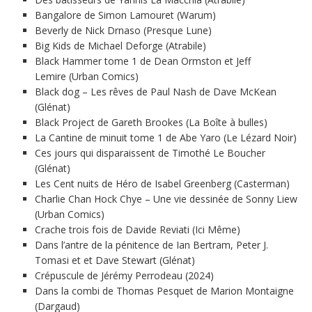
Bangalore de Simon Lamouret (Warum)
Beverly de Nick Drnaso (Presque Lune)
Big Kids de Michael Deforge (Atrabile)
Black Hammer tome 1 de Dean Ormston et Jeff
Lemire (Urban Comics)
Black dog – Les rêves de Paul Nash de Dave McKean
(Glénat)
Black Project de Gareth Brookes (La Boîte à bulles)
La Cantine de minuit tome 1 de Abe Yaro (Le Lézard Noir)
Ces jours qui disparaissent de Timothé Le Boucher
(Glénat)
Les Cent nuits de Héro de Isabel Greenberg (Casterman)
Charlie Chan Hock Chye – Une vie dessinée de Sonny Liew
(Urban Comics)
Crache trois fois de Davide Reviati (Ici Même)
Dans l’antre de la pénitence de Ian Bertram, Peter J.
Tomasi et et Dave Stewart (Glénat)
Crépuscule de Jérémy Perrodeau (2024)
Dans la combi de Thomas Pesquet de Marion Montaigne
(Dargaud)