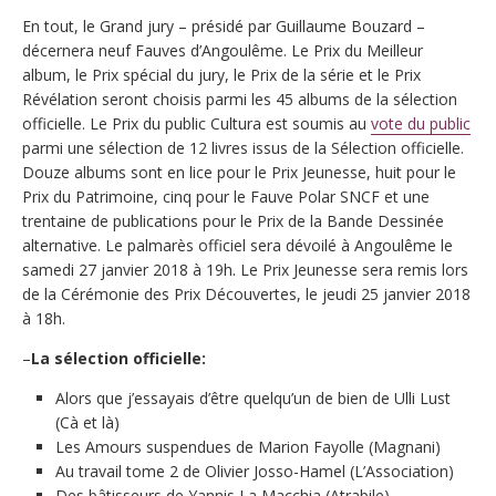
En tout, le Grand jury – présidé par Guillaume Bouzard –
décernera neuf Fauves d’Angoulême. Le Prix du Meilleur
album, le Prix spécial du jury, le Prix de la série et le Prix
Révélation seront choisis parmi les 45 albums de la sélection
officielle. Le Prix du public Cultura est soumis au
vote du public
parmi une sélection de 12 livres issus de la Sélection officielle.
Douze albums sont en lice pour le Prix Jeunesse, huit pour le
Prix du Patrimoine, cinq pour le Fauve Polar SNCF et une
trentaine de publications pour le Prix de la Bande Dessinée
alternative. Le palmarès officiel sera dévoilé à Angoulême le
samedi 27 janvier 2018 à 19h. Le Prix Jeunesse sera remis lors
de la Cérémonie des Prix Découvertes, le jeudi 25 janvier 2018
à 18h.
–
La sélection officielle:
Alors que j’essayais d’être quelqu’un de bien de Ulli Lust
(Cà et là)
Les Amours suspendues de Marion Fayolle (Magnani)
Au travail tome 2 de Olivier Josso-Hamel (L’Association)
Des bâtisseurs de Yannis La Macchia (Atrabile)