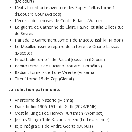
(Delcourt)
L’extrabouriffante aventure des Super Deltas tome 1,
d’Edouard Cour (Akileos)
L’écorce des choses de Cécile Bidault (Warum)
La guerre de Catherine de Claire Fauvel et Julia Billet (Rue
de Sèvres)
Hanada le Garnement tome 1 de Makoto Isshiki (Ki-oon)
Le Meuilleurissime repaire de la terre de Oriane Lassus
(Biscoto)
Imbattable tome 1 de Pascal Jousselin (Dupuis)
Pepito tome 2 de Luciano Bottaro (Cornélius)
Radiant tome 7 de Tony Valente (Ankama)
Titeuf tome 15 de Zep (Glénat)
–
La sélection patrimoine:
Anarcoma de Nazario (Misma)
Dans l’infini 1906-1915 de G. Ri (2024/BNF)
C’est la jungle ! de Harvey Kurtzman (Wombat)
Je suis Shingo 1 de Kazuo Umezu (Le Lézard noir)
Jojo intégrale 1 de André Geerts (Dupuis)