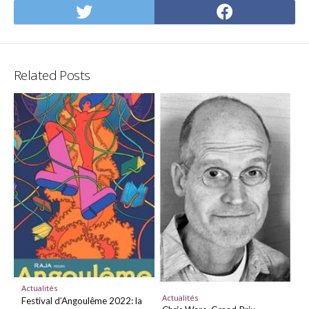
Share
Share
on
on
Twitter
Facebo
Related Posts
Actualités
Actualités
Festival d’Angoulême 2022: la