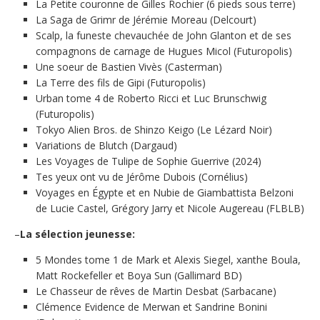
La Petite couronne de Gilles Rochier (6 pieds sous terre)
La Saga de Grimr de Jérémie Moreau (Delcourt)
Scalp, la funeste chevauchée de John Glanton et de ses
compagnons de carnage de Hugues Micol (Futuropolis)
Une soeur de Bastien Vivès (Casterman)
La Terre des fils de Gipi (Futuropolis)
Urban tome 4 de Roberto Ricci et Luc Brunschwig
(Futuropolis)
Tokyo Alien Bros. de Shinzo Keigo (Le Lézard Noir)
Variations de Blutch (Dargaud)
Les Voyages de Tulipe de Sophie Guerrive (2024)
Tes yeux ont vu de Jérôme Dubois (Cornélius)
Voyages en Égypte et en Nubie de Giambattista Belzoni
de Lucie Castel, Grégory Jarry et Nicole Augereau (FLBLB)
–
La sélection jeunesse:
5 Mondes tome 1 de Mark et Alexis Siegel, xanthe Boula,
Matt Rockefeller et Boya Sun (Gallimard BD)
Le Chasseur de rêves de Martin Desbat (Sarbacane)
Clémence Evidence de Merwan et Sandrine Bonini