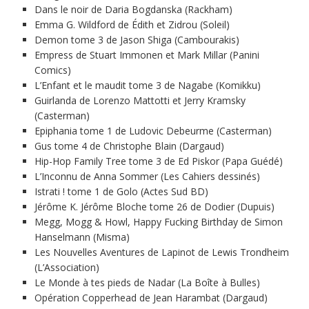
Dans le noir de Daria Bogdanska (Rackham)
Emma G. Wildford de Édith et Zidrou (Soleil)
Demon tome 3 de Jason Shiga (Cambourakis)
Empress de Stuart Immonen et Mark Millar (Panini
Comics)
L’Enfant et le maudit tome 3 de Nagabe (Komikku)
Guirlanda de Lorenzo Mattotti et Jerry Kramsky
(Casterman)
Epiphania tome 1 de Ludovic Debeurme (Casterman)
Gus tome 4 de Christophe Blain (Dargaud)
Hip-Hop Family Tree tome 3 de Ed Piskor (Papa Guédé)
L’Inconnu de Anna Sommer (Les Cahiers dessinés)
Istrati ! tome 1 de Golo (Actes Sud BD)
Jérôme K. Jérôme Bloche tome 26 de Dodier (Dupuis)
Megg, Mogg & Howl, Happy Fucking Birthday de Simon
Hanselmann (Misma)
Les Nouvelles Aventures de Lapinot de Lewis Trondheim
(L’Association)
Le Monde à tes pieds de Nadar (La Boîte à Bulles)
Opération Copperhead de Jean Harambat (Dargaud)