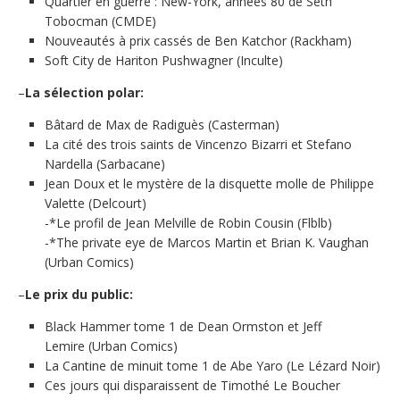
Quartier en guerre : New-York, années 80 de Seth
Tobocman (CMDE)
Nouveautés à prix cassés de Ben Katchor (Rackham)
Soft City de Hariton Pushwagner (Inculte)
–
La sélection polar:
Bâtard de Max de Radiguès (Casterman)
La cité des trois saints de Vincenzo Bizarri et Stefano
Nardella (Sarbacane)
Jean Doux et le mystère de la disquette molle de Philippe
Valette (Delcourt)
-*Le profil de Jean Melville de Robin Cousin (Flblb)
-*The private eye de Marcos Martin et Brian K. Vaughan
(Urban Comics)
–
Le prix du public:
Black Hammer tome 1 de Dean Ormston et Jeff
Lemire (Urban Comics)
La Cantine de minuit tome 1 de Abe Yaro (Le Lézard Noir)
Ces jours qui disparaissent de Timothé Le Boucher