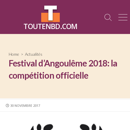
Skip
to
content
Search
Me
TOUTENBD.COM
Toggle
Home
>
Actualités
Festival d’Angoulême 2018: la
compétition officielle
PUBLISHED
30 NOVEMBRE 2017
DATE